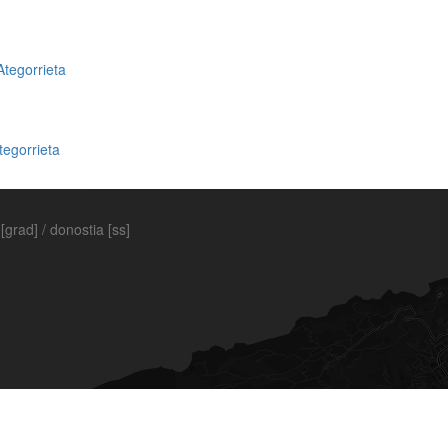
tegorrieta
tegorrieta
[grad] / donostia [ss]