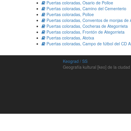
Puertas coloradas, Osario de Polloe
Puertas coloradas, Camino del Cementerio
Puertas coloradas, Polloe
Puertas coloradas, Conventos de monjas de A
Puertas coloradas, Cocheras de Ategorrieta
Puertas coloradas, Frontón de Ategorrieta
Puertas coloradas, Atotxa
Puertas coloradas, Campo de fútbol del CD A
Keograd / SS
Geografía kultural [keo] de la ciudad 