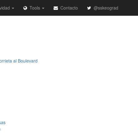
vidad
Tools
Contacto
@sskeograd
rrieta al Boulevard
sas
a