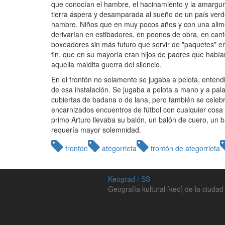
que conocían el hambre, el hacinamiento y la amargur
tierra áspera y
desamparada al sueño de un país verde
hambre. Niños que en muy pocos años y con una alime
derivarían en estibadores, en peones de obra, en cant
boxeadores sin más futuro que servir de "paquetes" 
fin, que en su mayoría eran hijos de padres que habí
aquella maldita guerra del silencio.
En el frontón no solamente se jugaba a pelota, entend
de esa instalación. Se jugaba a pelota a mano y a pala
cubiertas de badana o de lana, pero también se celebr
encarnizados encuentros de fútbol con cualquier cos
primo Arturo llevaba su balón, un balón de cuero, un b
requería mayor solemnidad.
frontón
ategorrieta
frontón de ategorrieta
Keograd / SS
Geografía kultural [keo] de la ciudad 