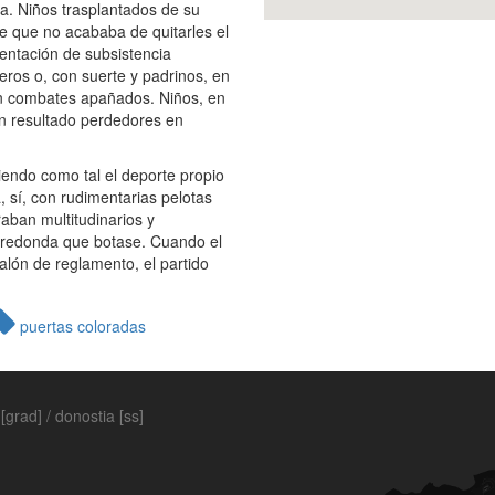
a. Niños trasplantados de su
 que no acababa de quitarles el
ntación de subsistencia
eros o, con suerte y padrinos, en
en combates apañados. Niños, en
an resultado perdedores en
iendo como tal el deporte propio
, sí, con rudimentarias pelotas
aban multitudinarios y
a redonda que botase. Cuando el
alón de reglamento, el partido
puertas coloradas
[grad] / donostia [ss]