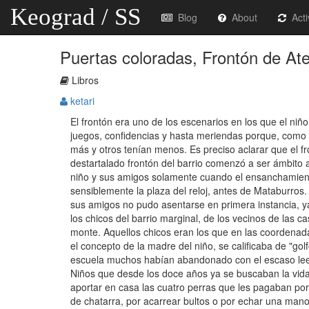
Keograd / SS
Blog
About
Acti
Puertas coloradas, Frontón de Ate
Libros
ketari
El frontón era uno de los escenarios en los que el ni
juegos, confidencias y hasta meriendas porque, como 
más y otros tenían menos. Es preciso aclarar que el fro
destartalado frontón del barrio comenzó a ser ámbito 
niño y sus amigos solamente cuando el ensanchamiento
sensiblemente la plaza del reloj, antes de Mataburros.
sus amigos no pudo asentarse en primera instancia, y
los chicos del barrio marginal, de los vecinos de las 
monte. Aquellos chicos eran los que en las coordenada
el concepto de la madre del niño, se calificaba de "golf
escuela muchos habían abandonado con el escaso leer 
Niños que desde los doce años ya se buscaban la vid
aportar en casa las cuatro perras que les pagaban por
de chatarra, por acarrear bultos o por echar una man