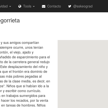
vidad
Tools
Contacto
@sskeograd
gorrieta
ño y sus amigos compartían
siempre ocurre, unos tenían
ntón, el viejo, ajado y
añadido de esparcimiento para el
 de la carretera general redujo
 Este desplazamiento del niño y
a que el frontón era dominio de
casas más pobres pegadas al
s de la clase media, es decir, en
os". Niños que si habían ido a la
y escribir como currículo.
a en trabajos sumergidos para
 hacer los recados, por la venta
o en tareas de hombres. Niños