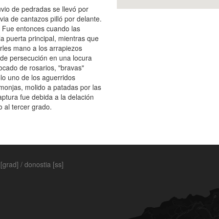
uvio de pedradas se llevó por
uvia de cantazos pilló por delante.
 Fue entonces cuando las
a puerta principal, mientras que
rles mano a los arrapiezos
 de persecución en una locura
locado de rosarios, "bravas"
ólo uno de los aguerridos
 monjas, molido a patadas por las
aptura fue debida a la delación
o al tercer grado.
[grad] / donostia [ss]