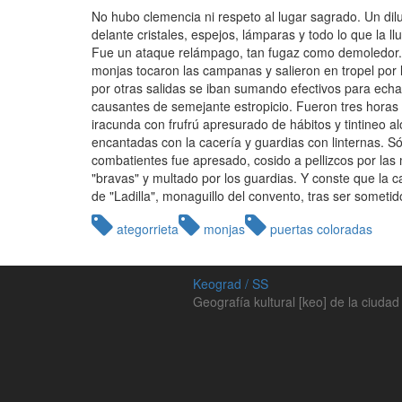
No hubo clemencia ni respeto al lugar sagrado. Un dil
delante cristales, espejos, lámparas y todo lo que la ll
Fue un ataque relámpago, tan fugaz como demoledor.
monjas tocaron las campanas y salieron en tropel por l
por otras salidas se iban sumando efectivos para echa
causantes de semejante estropicio. Fueron tres horas
iracunda con frufrú apresurado de hábitos y tintineo a
encantadas con la cacería y guardias con linternas. S
combatientes fue apresado, cosido a pellizcos por las
"bravas" y multado por los guardias. Y conste que la c
de "Ladilla", monaguillo del convento, tras ser sometid
ategorrieta
monjas
puertas coloradas
Keograd / SS
Geografía kultural [keo] de la ciudad 