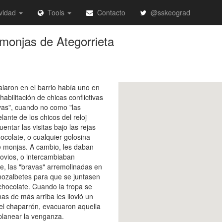
vidad
Tools
Contacto
@sskeograd
monjas de Ategorrieta
laron en el barrio había uno en
bilitación de chicas conflictivas
avas", cuando no como "las
lante de los chicos del reloj
uentar las visitas bajo las rejas
ocolate, o cualquier golosina
 monjas. A cambio, les daban
novios, o intercambiaban
e, las "bravas" arremolinadas en
 mozalbetes para que se juntasen
chocolate. Cuando la tropa se
as de más arriba les llovió un
 el chaparrón, evacuaron aquella
 planear la venganza.