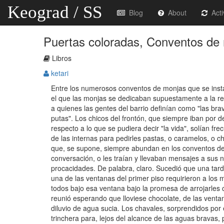
Keograd / SS
Blog
About
Acti
Puertas coloradas, Conventos de 
Libros
ketari
Entre los numerosos conventos de monjas que se insta
el que las monjas se dedicaban supuestamente a la reha
a quienes las gentes del barrio definían como "las br
putas". Los chicos del frontón, que siempre iban por de
respecto a lo que se pudiera decir "la vida", solían frec
de las internas para pedirles pastas, o caramelos, o ch
que, se supone, siempre abundan en los conventos de
conversación, o les traían y llevaban mensajes a sus 
procacidades. De palabra, claro. Sucedió que una tard
una de las ventanas del primer piso requirieron a los
todos bajo esa ventana bajo la promesa de arrojarles 
reunió esperando que lloviese chocolate, de las ventan
diluvio de agua sucia. Los chavales, sorprendidos por
trinchera para, lejos del alcance de las aguas bravas,