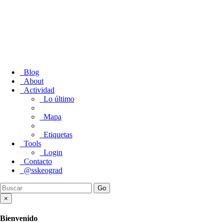
Keograd / SS
Blog
About
Actividad
Lo último
Mapa
Etiquetas
Tools
Login
Contacto
@sskeograd
×
Bienvenido