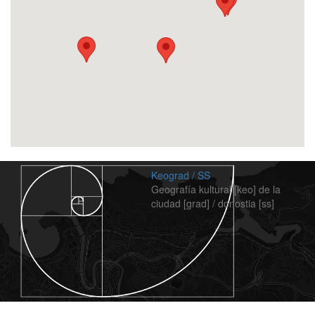
Keograd / SS
Geografía kultural [keo] de la
ciudad [grad] / donostia [ss]