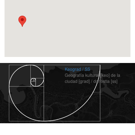
Keograd / SS
Geografía kultural [keo] de la
ciudad [grad] / donostia [ss]