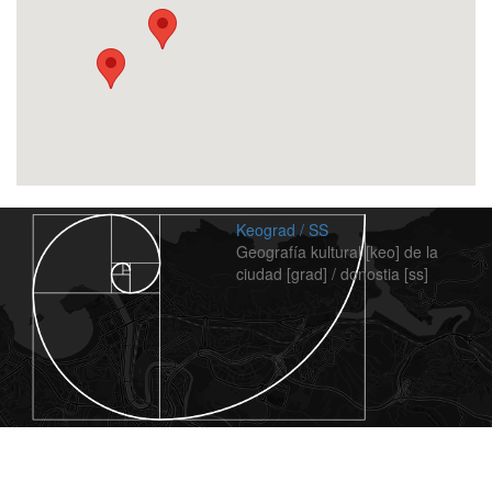
Keograd / SS
Geografía kultural [keo] de la
ciudad [grad] / donostia [ss]