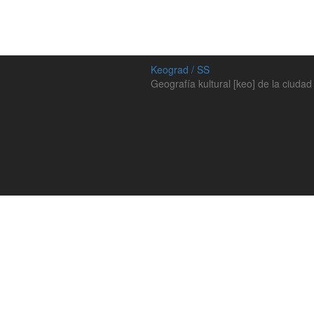
Keograd / SS
Geografía kultural [keo] de la ciudad 