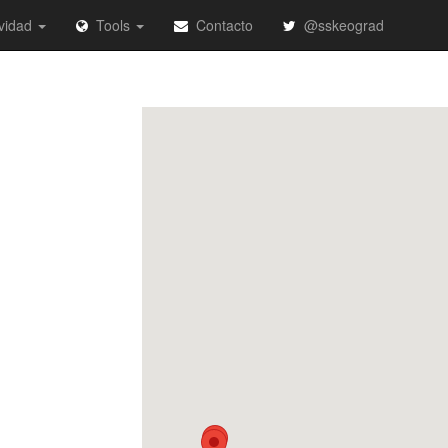
vidad
Tools
Contacto
@sskeograd