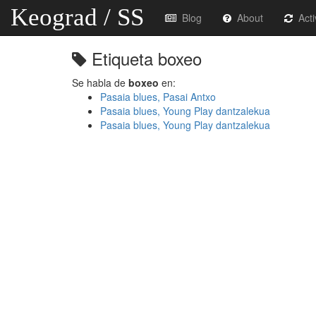
Keograd / SS
Blog
About
Acti
Etiqueta boxeo
Se habla de
boxeo
en:
Pasaia blues, Pasai Antxo
Pasaia blues, Young Play dantzalekua
Pasaia blues, Young Play dantzalekua