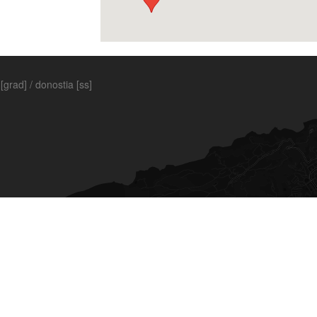
[grad] / donostia [ss]