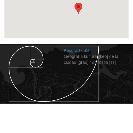
Keograd / SS
Geografía kultural [keo] de la
ciudad [grad] / donostia [ss]