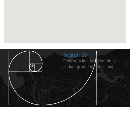
Keograd / SS
Geografía kultural [keo] de la
ciudad [grad] / donostia [ss]