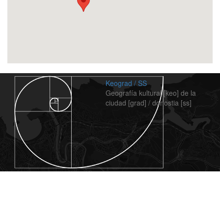
Keograd / SS
Geografía kultural [keo] de la
ciudad [grad] / donostia [ss]